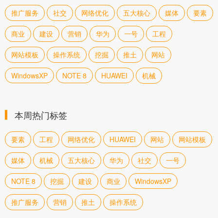
推广服务
社交
网络优化
五大核心
媒体
要素
商业
建设
营销
华为
一号
工程
网站模板
操作系统
挖掘
推土
网站
WindowsXP
NOTE 8
HUAWEI
机械
本周热门标签
要素
工程
网络优化
HUAWEI
网站
网站模板
媒体
机械
五大核心
华为
社交
一号
NOTE 8
挖掘
建设
商业
WindowsXP
推广服务
营销
推土
操作系统