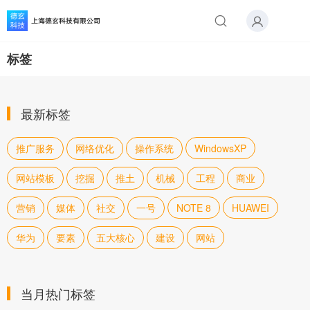
标签
最新标签
推广服务
网络优化
操作系统
WindowsXP
网站模板
挖掘
推土
机械
工程
商业
营销
媒体
社交
一号
NOTE 8
HUAWEI
华为
要素
五大核心
建设
网站
当月热门标签